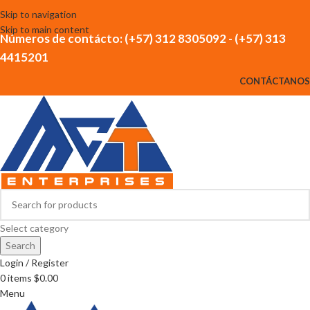
Skip to navigation
Skip to main content
Números de contácto: (+57) 312 8305092 - (+57) 313
4415201
CONTÁCTANOS
Select category
Search
Login / Register
0
items
$
0.00
Menu