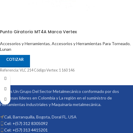
Punto Giratorio MT4A Marca Vertex
Accesorios y Herramientas
,
Accesorios y Herramientas Para Torneado
,
Lunan
COTIZAR
Referencia: VLC 214 Código Vertex: 1 160 146
Somos Un Grupo Del Sector Metalmecánico conformado por dos
empresas lideres en Colombia y La región en el suministro de
Herramientas industriales y Maquinaria metalmecánica.
Cali, Barranquilla, Bogota, Doral FL. USA
Cel: +(57) 312 8305092
Cel: +(57) 313 4415201