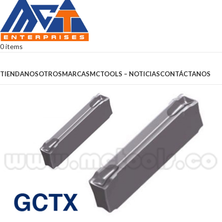
0
items
Browse Categories
TIENDA
NOSOTROS
MARCAS
MCTOOLS – NOTICIAS
CONTÁCTANOS