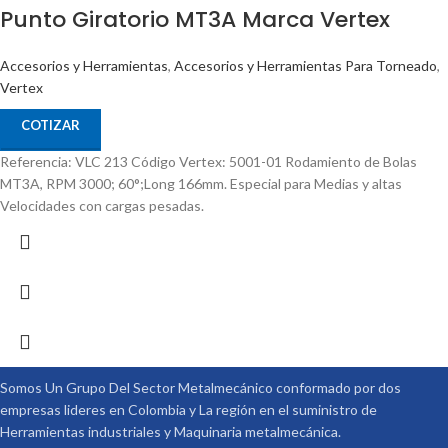
Punto Giratorio MT3A Marca Vertex
Accesorios y Herramientas
,
Accesorios y Herramientas Para Torneado
,
Vertex
COTIZAR
Referencia: VLC 213 Código Vertex: 5001-01 Rodamiento de Bolas
MT3A, RPM 3000; 60°;Long 166mm. Especial para Medias y altas
Velocidades con cargas pesadas.
Somos Un Grupo Del Sector Metalmecánico conformado por dos
empresas lideres en Colombia y La región en el suministro de
Herramientas industriales y Maquinaria metalmecánica.