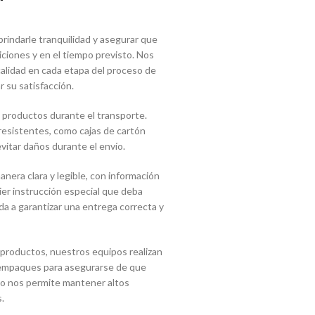
indarle tranquilidad y asegurar que
ciones y en el tiempo previsto. Nos
lidad en cada etapa del proceso de
r su satisfacción.
 productos durante el transporte.
 resistentes, como cajas de cartón
vitar daños durante el envío.
era clara y legible, con información
uier instrucción especial que deba
a a garantizar una entrega correcta y
 productos, nuestros equipos realizan
s empaques para asegurarse de que
sto nos permite mantener altos
.