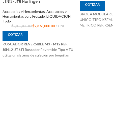
JSN12-JT6 Harlingen
COTIZAR
Accesorios y Herramientas
,
Accesorios y
BROCA MODULAR D
Herramientas para Fresado
,
LIQUIDACION
,
UNICO TIPO KSEM 
Todo
METRICO REF. KS
$
2,376,000.00
UND
$
2,850,000.00
KENNAMETAL
COTIZAR
27mm x 32mm x 84m
SKU 1246071
ROSCADOR REVERSIBLE M3 - M12 REF:
Sistema de Refrigera
JSN12-JT6
El Roscador Reversible Tipo VTX
Adaptable a inserto 
utiliza un sistema de sujeción por boquillas
diferente Materiales
flexibles en Ruber Jacobs que permite darle
Puede Trabajar Mater
una mejor sujeción al macho.
Procedencia ALEMA
Ref: JSN12-JT6
Suministrado por Mc
Capacidad de Machos: M3 - M12
Velocidad de Trabajo: 1000 RPM
Marca: HARLINGER
Procedencia CHINA
Suministrado por McT-Enterprises