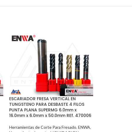
FRESA ALTO AVA
400-09 W-W-D
ESCARIADOR FRESA VERTICAL EN
TUNGSTENO PARA DESBASTE 4 FILOS
Accesorios y Her
PUNTA PLANA SUPERMG 6.0mm x
Herramientas par
16.0mm x 6.0mm x 50.0mm REf. 470006
Corte Para Fresa
Herramientas de Corte Para Fresado
,
ENWA
,
COTIZAR