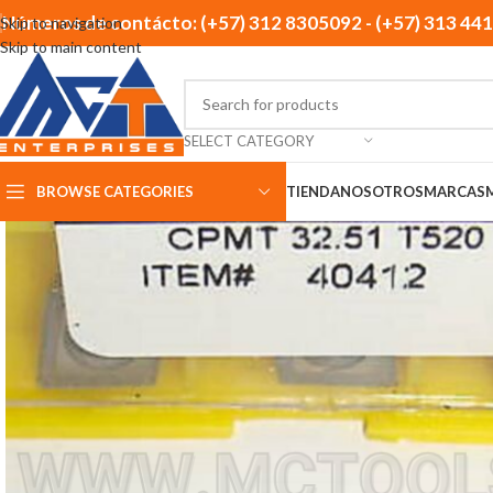
Números de contácto: (+57) 312 8305092 - (+57) 313 44
Skip to navigation
Skip to main content
SELECT CATEGORY
BROWSE CATEGORIES
TIENDA
NOSOTROS
MARCAS