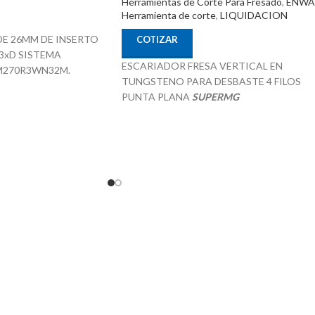
Herramientas de Corte Para Fresado
,
ENWA
Herramienta de corte
,
LIQUIDACION
E 26MM DE INSERTO
COTIZAR
3xD SISTEMA
ESCARIADOR FRESA VERTICAL EN
EM270R3WN32M.
TUNGSTENO PARA DESBASTE 4 FILOS
PUNTA PLANA
SUPERMG
m x 182mm
18.0mm x 45.0mm x 18.0mm x 100.0mm
SKU 470018
ción
38°
Intercambiable para
Recubrimiento TiAIN
Especial para aplicaciones de mecanizado P 
iales Pof Mof K- N - S
H
NIA
Procedencia CHINA
T-Enterprises
Suministrado por McT-Enterprises