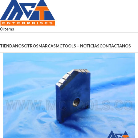
0
items
Browse Categories
TIENDA
NOSOTROS
MARCAS
MCTOOLS – NOTICIAS
CONTÁCTANOS