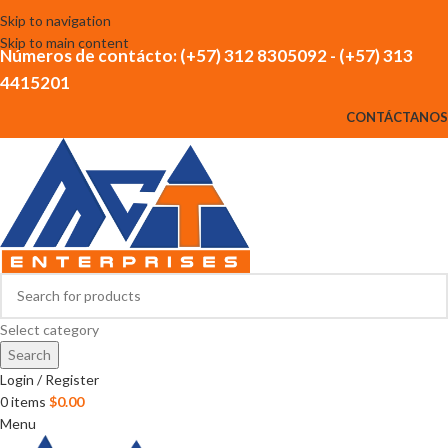
Skip to navigation
Skip to main content
Números de contácto: (+57) 312 8305092 - (+57) 313
4415201
CONTÁCTANOS
Select category
Search
Login / Register
0
items
$
0.00
Menu