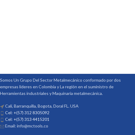
Somos Un Grupo Del Sector Metalmecánico conformado por dos
empresas lideres en Colombia y La región en el suministro de
Herramientas industriales y Maquinaria metalmecánica.
Cali, Barranquilla, Bogota, Doral FL. USA
Cel: +(57) 312 8305092
Cel: +(57) 313 4415201
Email: info@mctools.co