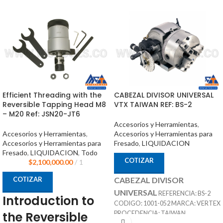
Efficient Threading with the
CABEZAL DIVISOR UNIVERSAL
Reversible Tapping Head M8
VTX TAIWAN REF: BS-2
– M20 Ref: JSN20-JT6
Accesorios y Herramientas
,
Accesorios y Herramientas
,
Accesorios y Herramientas para
Accesorios y Herramientas para
Fresado
,
LIQUIDACION
Fresado
,
LIQUIDACION
,
Todo
COTIZAR
$
2,100,000.00
1
COTIZAR
CABEZAL DIVISOR
UNIVERSAL
REFERENCIA: BS-2
Introduction to
CODIGO: 1001-052 MARCA: VERTEX
the Reversible
PROCEDENCIA: TAIWAN