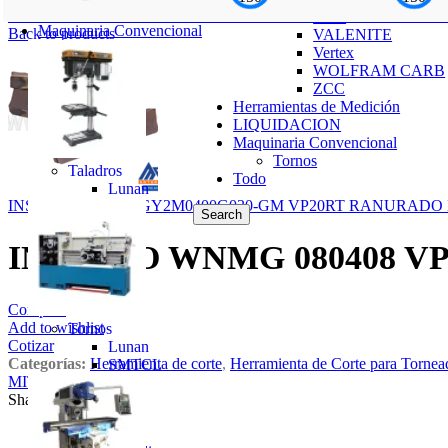
INSERTO SEMT13TT3AGSN-JM VP15TF FRESADO MITSUBI
USA
Maquinaria Convencional
Back to products
VALENITE
Vertex
WOLFRAM CARB
ZCC
Herramientas de Medición
LIQUIDACION
Maquinaria Convencional
Tornos
Taladros
Todo
Lunan
INSERTO DOBLE GY2M0400G030-GM VP20RT RANURADO 
Search
INSERTO WNMG 080408 V
Compare
Add to wishlist
Tornos
Cotizar
Lunan
Categorías:
Herramienta de corte
,
Herramienta de Corte para Tornea
SMTCL
MITSUBISHI
Share:
Marca