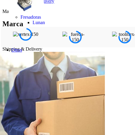
Shipping & Delivery
Marca
Fresadoras
Lunan
Marca
MITSUBISHI
Shipping & Delivery
Otros