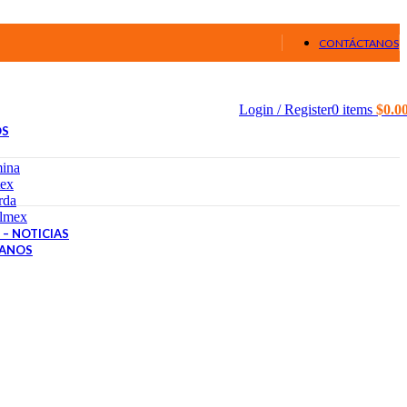
CONTÁCTANOS
Login / Register
0
items
$
0.0
OS
ina
tex
rda
lmex
– NOTICIAS
ANOS