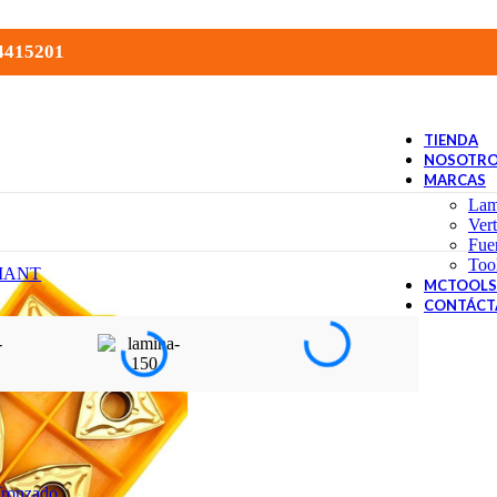
 4415201
TIENDA
NOSOTR
MARCAS
Lam
Ver
Fue
Too
MANT
MCTOOLS 
CONTÁCT
Tronzado