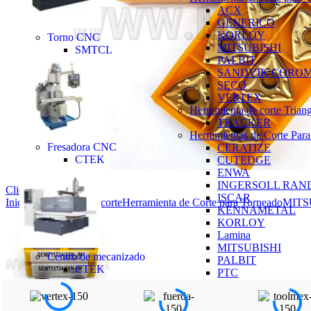
ACX
GENERICO
KORLOY
Torno CNC
MITSUBISHI
SMTCL
PALBIT
SANDVIK CORO
SECO
VERTEX
Herramienta de corte Trian
TRACKER
Herramientas de Corte Para
Fresadora CNC
CERATIZE
CTEK
CUTEDGE
ENWA
INGERSOLL RAN
Click to enlarge
ISCAR
Inicio
Herramienta de corte
Herramienta de Corte para Torneado
MITS
KENNAMETAL
KORLOY
Lamina
MITSUBISHI
Centro de mecanizado
PALBIT
CTEK
PTC
SANDVIK
SANDVIK CORO
Toolmex