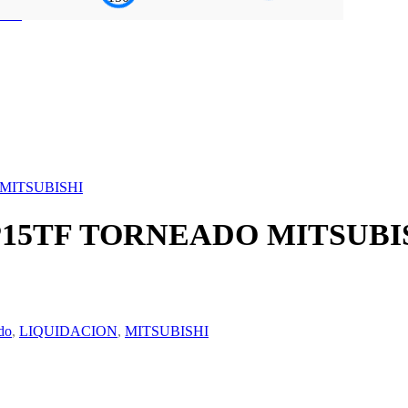
SHI
MITSUBISHI
P15TF TORNEADO MITSUBI
do
,
LIQUIDACION
,
MITSUBISHI