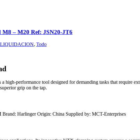
ead M8 – M20 Ref: JSN20-JT6
LIQUIDACION
,
Todo
ad
a high-performance tool designed for demanding tasks that require exte
uperior grip on the tap.
Brand: Harlinger Origin: China Supplied by: MCT-Enterprises