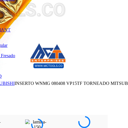
MANT
gular
 Fresado
D
UBISHI
INSERTO WNMG 080408 VP15TF TORNEADO MITSUB
MANT