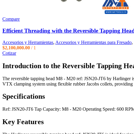
Compare
Efficient Threading with the Reversible Tapping H
Accesorios y Herramientas
,
Accesorios y Herramientas para Fresado
,
$
2,100,000.00
1
Cotizar
Introduction to the Reversible Tapping He
The reversible tapping head M8 - M20 ref: JSN20-JT6 by Harlinger is 
VTX clamping system using flexible rubber Jacobs collets, providing s
Specifications
Ref: JSN20-JT6 Tap Capacity: M8 - M20 Operating Speed: 600 RPM 
Key Features