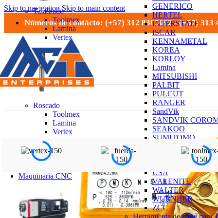
GENERICO
Skip to navigation
Skip to main content
Taladrado
HERTEL
Toolmex
Números de contácto: (+57) 312 8305092 - (+57) 313
INTERSTATE
Lamina
ISCAR
Vertex
KENNAMETAL
KOREA
KORLOY
Lamina
MITSUBISHI
PALBIT
PULCUT
RANGER
Roscado
SandVik
Toolmex
SANDVIK CORO
Lamina
SEAKOO
Vertex
SUMITOMO
TIZIT
Toolmex
TUNGALOY
USA
Maquinaria CNC
VALENITE
WALTER
WURNHER
ZCC
Herramienta de corte para 