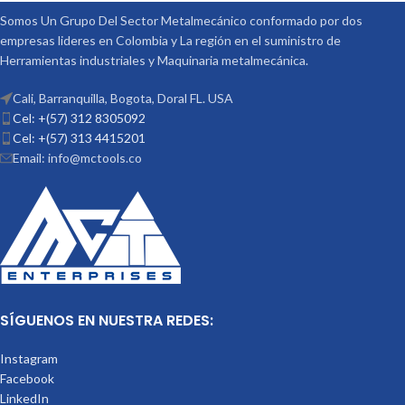
OPCIONALES:
OPCIONALES:
CONTRA PUNTÁ
CONTRA PUNTÁ
Somos Un Grupo Del Sector Metalmecánico conformado por dos
REF: TS-2 PLATOS DIVISORES REF:
REF: TS-1 PLATOS DIVISORES REF:
empresas lideres en Colombia y La región en el suministro de
DP-2
DP-1
Herramientas industriales y Maquinaria metalmecánica.
Cali, Barranquilla, Bogota, Doral FL. USA
Cel: +(57) 312 8305092
Cel: +(57) 313 4415201
Email: info@mctools.co
SÍGUENOS EN NUESTRA REDES:
Instagram
Facebook
LinkedIn