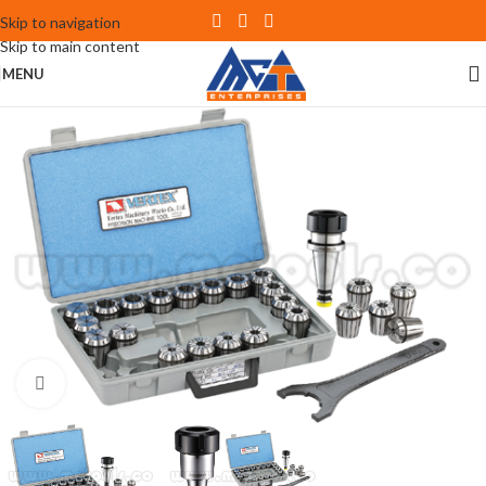
Skip to navigation
Skip to main content
MENU
Click to enlarge