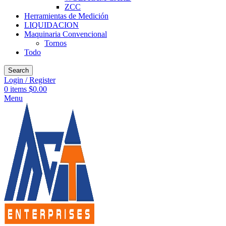
ZCC
Herramientas de Medición
LIQUIDACION
Maquinaria Convencional
Tornos
Todo
Search
Login / Register
0
items
$
0.00
Menu