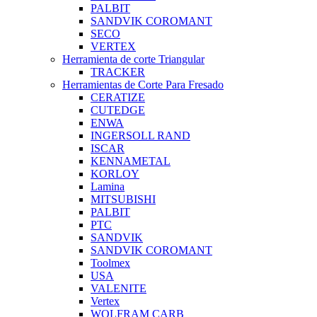
PALBIT
SANDVIK COROMANT
SECO
VERTEX
Herramienta de corte Triangular
TRACKER
Herramientas de Corte Para Fresado
CERATIZE
CUTEDGE
ENWA
INGERSOLL RAND
ISCAR
KENNAMETAL
KORLOY
Lamina
MITSUBISHI
PALBIT
PTC
SANDVIK
SANDVIK COROMANT
Toolmex
USA
VALENITE
Vertex
WOLFRAM CARB