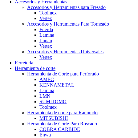
Accesorios y Herramientas
Accesorios y Herramientas para Fresado
Toolmex
Vertex
Accesorios y Herramientas Para Torneado
Fuerda
Lamina
Lunan
Vertex
Accesorios y Herramientas Universales
Vertex
Ferreteria
Herramienta de corte
Herramienta de Corte para Perforado
AMEC
KENNAMETAL
Lamina
LMN
SUMITOMO
Toolmex
Herramienta de corte para Ranurado
MITSUBISHI
Herramienta de Corte Para Roscado
COBRA CARBIDE
Enwa