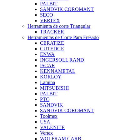
PALBIT
SANDVIK COROMANT
SECO
VERTEX
Herramienta de corte Triangular
TRACKER
Herramientas de Corte Para Fresado
CERATIZE
CUTEDGE
ENWA
INGERSOLL RAND
ISCAR
KENNAMETAL
KORLOY
Lamina
MITSUBISHI
PALBIT
PTC
SANDVIK
SANDVIK COROMANT
Toolmex
USA
VALENITE
Vertex
WOLFRAM CARB