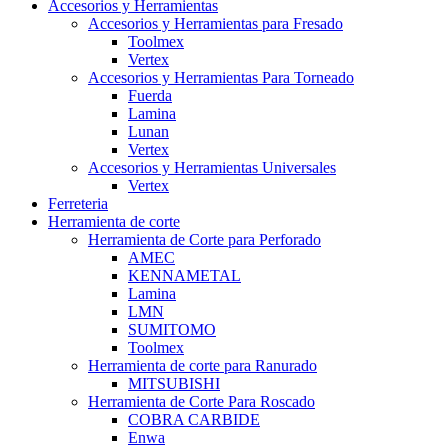
Accesorios y Herramientas
Accesorios y Herramientas para Fresado
Toolmex
Vertex
Accesorios y Herramientas Para Torneado
Fuerda
Lamina
Lunan
Vertex
Accesorios y Herramientas Universales
Vertex
Ferreteria
Herramienta de corte
Herramienta de Corte para Perforado
AMEC
KENNAMETAL
Lamina
LMN
SUMITOMO
Toolmex
Herramienta de corte para Ranurado
MITSUBISHI
Herramienta de Corte Para Roscado
COBRA CARBIDE
Enwa