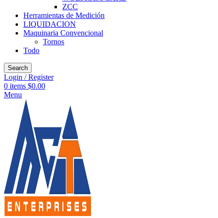
ZCC
Herramientas de Medición
LIQUIDACION
Maquinaria Convencional
Tornos
Todo
Search
Login / Register
0
items
$
0.00
Menu