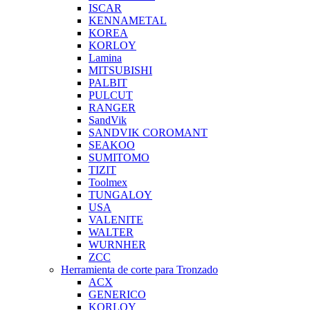
ISCAR
KENNAMETAL
KOREA
KORLOY
Lamina
MITSUBISHI
PALBIT
PULCUT
RANGER
SandVik
SANDVIK COROMANT
SEAKOO
SUMITOMO
TIZIT
Toolmex
TUNGALOY
USA
VALENITE
WALTER
WURNHER
ZCC
Herramienta de corte para Tronzado
ACX
GENERICO
KORLOY