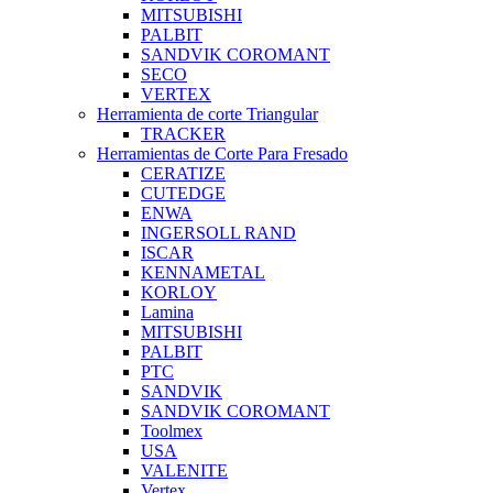
MITSUBISHI
PALBIT
SANDVIK COROMANT
SECO
VERTEX
Herramienta de corte Triangular
TRACKER
Herramientas de Corte Para Fresado
CERATIZE
CUTEDGE
ENWA
INGERSOLL RAND
ISCAR
KENNAMETAL
KORLOY
Lamina
MITSUBISHI
PALBIT
PTC
SANDVIK
SANDVIK COROMANT
Toolmex
USA
VALENITE
Vertex