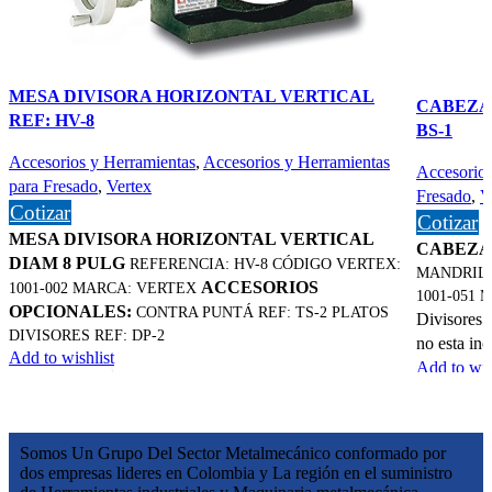
MESA DIVISORA HORIZONTAL VERTICAL
CABEZAL
REF: HV-8
BS-1
Accesorios y Herramientas
,
Accesorios y Herramientas
Accesorios
para Fresado
,
Vertex
Fresado
,
V
Cotizar
Cotizar
MESA DIVISORA HORIZONTAL VERTICAL
CABEZA
DIAM 8 PULG
REFERENCIA: HV-8 CÓDIGO VERTEX:
MANDRIL 
ACCESORIOS
1001-002 MARCA: VERTEX
1001-051
OPCIONALES:
CONTRA PUNTÁ REF: TS-2 PLATOS
Divisores.
DIVISORES REF: DP-2
no esta inc
Add to wishlist
Add to wis
Leer más
Leer más
Quick view
Quick vie
Somos Un Grupo Del Sector Metalmecánico conformado por
dos empresas lideres en Colombia y La región en el suministro