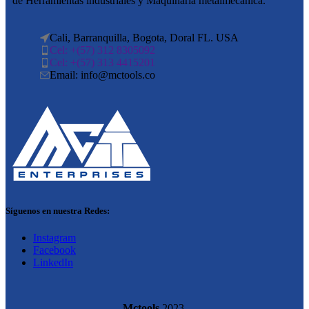
de Herramientas industriales y Maquinaria metalmecánica.
Cali, Barranquilla, Bogota, Doral FL. USA
Cel: +(57) 312 8305092
Cel: +(57) 313 4415201
Email: info@mctools.co
Síguenos en nuestra Redes:
Instagram
Facebook
LinkedIn
Mctools
2023.