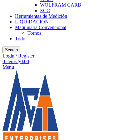
WOLFRAM CARB
ZCC
Herramientas de Medición
LIQUIDACION
Maquinaria Convencional
Tornos
Todo
Search
Login / Register
0
items
$
0.00
Menu