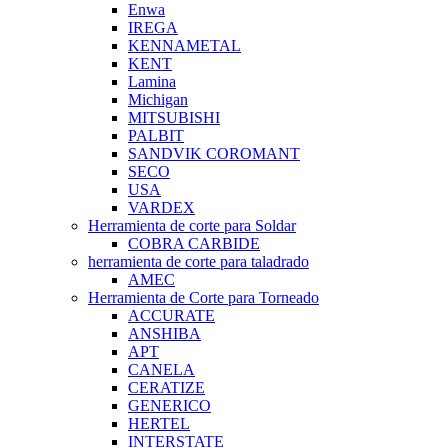
Enwa
IREGA
KENNAMETAL
KENT
Lamina
Michigan
MITSUBISHI
PALBIT
SANDVIK COROMANT
SECO
USA
VARDEX
Herramienta de corte para Soldar
COBRA CARBIDE
herramienta de corte para taladrado
AMEC
Herramienta de Corte para Torneado
ACCURATE
ANSHIBA
APT
CANELA
CERATIZE
GENERICO
HERTEL
INTERSTATE