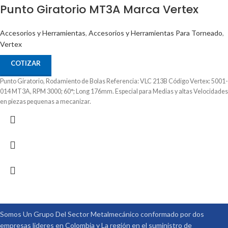
Punto Giratorio MT3A Marca Vertex
Accesorios y Herramientas
,
Accesorios y Herramientas Para Torneado
,
Vertex
COTIZAR
Punto Giratorio, Rodamiento de Bolas Referencia: VLC 213B Código Vertex: 5001-
014 MT3A, RPM 3000; 60°; Long 176mm. Especial para Medias y altas Velocidades
en piezas pequenas a mecanizar.
Somos Un Grupo Del Sector Metalmecánico conformado por dos
empresas lideres en Colombia y La región en el suministro de