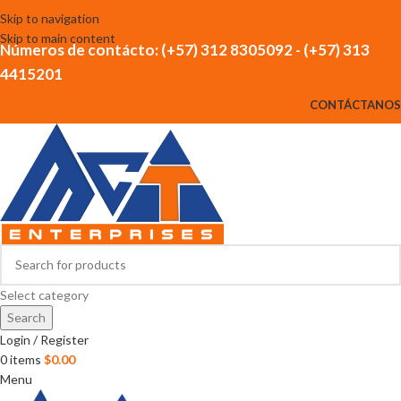
Skip to navigation
Skip to main content
Números de contácto: (+57) 312 8305092 - (+57) 313
4415201
CONTÁCTANOS
Select category
Search
Login / Register
0
items
$
0.00
Menu