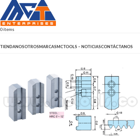
0
items
Browse Categories
TIENDA
NOSOTROS
MARCAS
MCTOOLS – NOTICIAS
CONTÁCTANOS