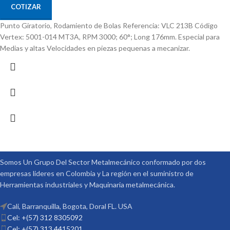
COTIZAR
Punto Giratorio, Rodamiento de Bolas Referencia: VLC 213B Código
Vertex: 5001-014 MT3A, RPM 3000; 60°; Long 176mm. Especial para
Medias y altas Velocidades en piezas pequenas a mecanizar.
Somos Un Grupo Del Sector Metalmecánico conformado por dos
empresas lideres en Colombia y La región en el suministro de
Herramientas industriales y Maquinaria metalmecánica.
Cali, Barranquilla, Bogota, Doral FL. USA
Cel: +(57) 312 8305092
Cel: +(57) 313 4415201