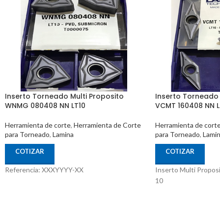
Inserto Torneado Multi Proposito
Inserto Torneado 
WNMG 080408 NN LT10
VCMT 160408 NN L
Herramienta de corte
,
Herramienta de Corte
Herramienta de cort
para Torneado
,
Lamina
para Torneado
,
Lami
COTIZAR
COTIZAR
Referencia: XXXYYYY-XX
Inserto Multi Propo
10