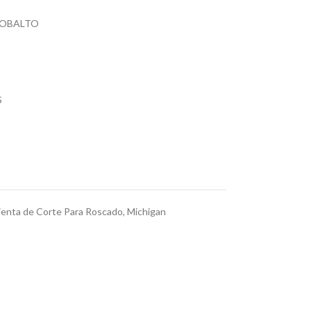
COBALTO
S
enta de Corte Para Roscado
,
Michigan