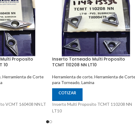
Multi Proposito
Inserto Torneado Multi Proposito
T 10
TCMT 110208 NN LT10
e
,
Herramienta de Corte
Herramienta de corte
,
Herramienta de Cort
na
para Torneado
,
Lamina
COTIZAR
sito VCMT 160408 NN LT
Inserto Multi Proposito TCMT 110208 NN
LT10