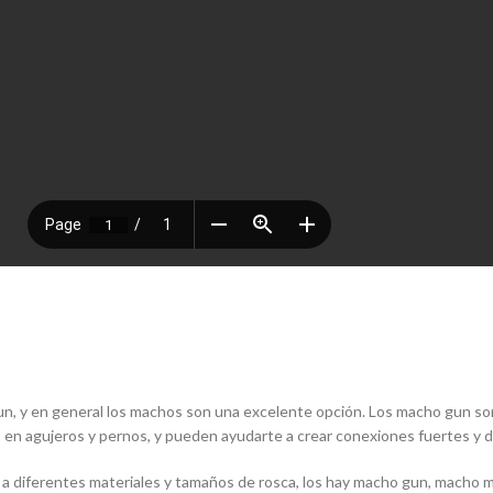
un, y en general los machos son una excelente opción. Los macho gun son
as en agujeros y pernos, y pueden ayudarte a crear conexiones fuertes y 
 diferentes materiales y tamaños de rosca, los hay macho gun, macho ma