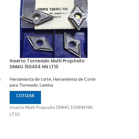
Inserto Torneado Multi Propósito
Inserto Tornea
DNMG 150404 NN LT10
CCMT 09T304 N
e
Herramienta de corte
,
Herramienta de Corte
Herramienta de c
para Torneado
,
Lamina
para Torneado
,
La
COTIZAR
COTIZAR
Inserto Multi Proposito DNMG 150404 NN
Inserto Multi P
LT10
LT10