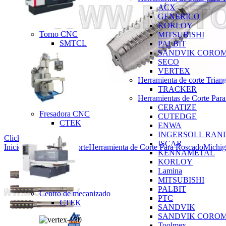
ACX
GENERICO
KORLOY
Torno CNC
MITSUBISHI
SMTCL
PALBIT
SANDVIK CORO
SECO
VERTEX
Herramienta de corte Trian
TRACKER
Herramientas de Corte Para
CERATIZE
Fresadora CNC
CUTEDGE
CTEK
ENWA
INGERSOLL RAN
Click to enlarge
ISCAR
Inicio
Herramienta de corte
Herramienta de Corte Para Roscado
Michig
KENNAMETAL
KORLOY
Lamina
MITSUBISHI
PALBIT
Centro de mecanizado
PTC
CTEK
SANDVIK
SANDVIK CORO
Toolmex