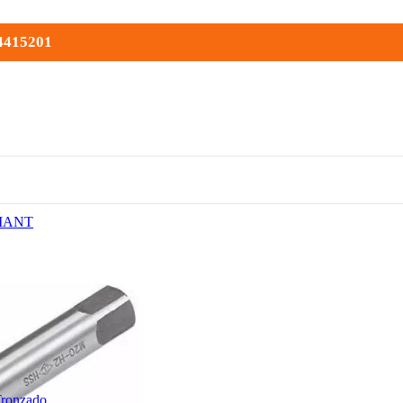
 4415201
MANT
Tronzado