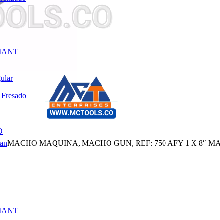
MANT
gular
 Fresado
D
an
MACHO MAQUINA, MACHO GUN, REF: 750 AFY 1 X 8″ 
MANT