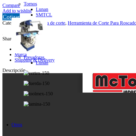
Tornos
Compare
Lunan
Add to wishlist
SMTCL
Cotizar
Categorías:
Herramienta de corte
,
Herramienta de Corte Para Roscad
Share:
Descripción
Marca
Fresadoras
Shipping & Delivery
Lunan
Descripción
Otros