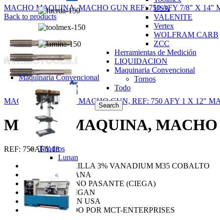
MACHO MAQUINA, MACHO GUN REF: 750 AFY 7/8" X 14
USA
Back to products
VALENITE
Vertex
WOLFRAM CARB
ZCC
Herramientas de Medición
LIQUIDACION
Maquinaria Convencional
Maquinaria Convencional
Tornos
Todo
MACHO MAQUINA, MACHO GUN, REF: 750 AFY 1 X 12" 
Search
MACHO MAQUINA, MACHO GU
Taladros
REF: 750AFY.18
Lunan
BANDA AMARILLA 3% VANADIUM M35 COBALTO
PUNTA EN PLANA
PARA ROSCA NO PASANTE (CIEGA)
MARCA MICHIGAN
FABRICADO EN USA
SUMINISTRADO POR MCT-ENTERPRISES