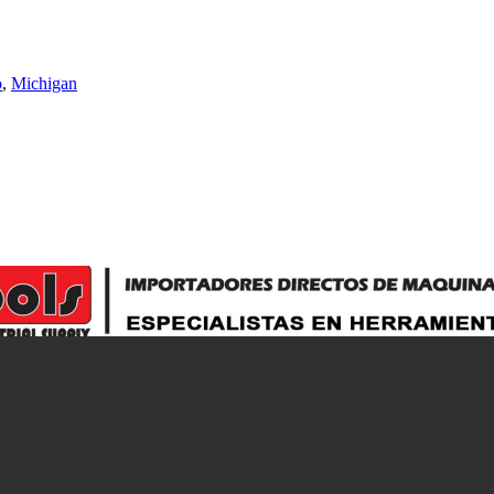
o
,
Michigan