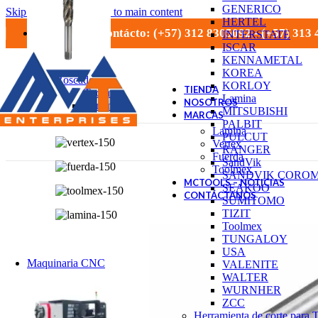
GENERICO
Skip to navigation
Skip to main content
HERTEL
Números de contácto: (+57) 312 8305092 - (+57) 313
INTERSTATE
ISCAR
KENNAMETAL
KOREA
Roscado
KORLOY
TIENDA
Toolmex
Lamina
NOSOTROS
Lamina
MITSUBISHI
MARCAS
Vertex
PALBIT
Lamina
PULCUT
Vertex
RANGER
Fuerda
SandVik
Toolmex
SANDVIK CORO
MCTOOLS – NOTICIAS
SEAKOO
CONTÁCTANOS
SUMITOMO
TIZIT
Toolmex
TUNGALOY
USA
Maquinaria CNC
VALENITE
WALTER
WURNHER
ZCC
Herramienta de corte para 