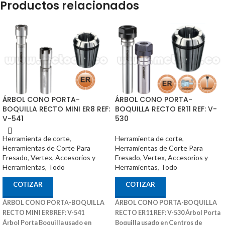
Productos relacionados
ÁRBOL CONO PORTA-
ÁRBOL CONO PORTA-
BOQUILLA RECTO MINI ER8 REF:
BOQUILLA RECTO ER11 REF: V-
V-541
530
Herramienta de corte
,
Herramienta de corte
,
Herramientas de Corte Para
Herramientas de Corte Para
Fresado
,
Vertex
,
Accesorios y
Fresado
,
Vertex
,
Accesorios y
Herramientas
,
Todo
Herramientas
,
Todo
COTIZAR
COTIZAR
ÁRBOL CONO PORTA-BOQUILLA
ÁRBOL CONO PORTA-BOQUILLA
RECTO MINI ER8 REF: V-541
RECTO ER11 REF: V-530
Árbol Porta
Árbol Porta Boquilla usado en
Boquilla usado en Centros de