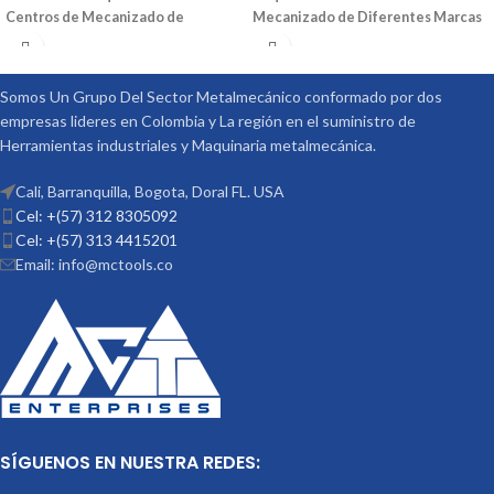
Centros de Mecanizado de
Mecanizado de Diferentes Marcas
Diferentes Marcas
También Puede
También Puede Ser Utilizado en
Ser Utilizado en Fresadoras
Fresadoras Convencionales y Otras
Convencionales y Otras Maquinas
Maquinas Convencionales
Ref: V-
Somos Un Grupo Del Sector Metalmecánico conformado por dos
Convencionales
Ref: V-541 Medidas
530 Medidas (DxL): 16X50 Código:
empresas lideres en Colombia y La región en el suministro de
(DxL): 08X50 Código: 3001-290 Marca:
3007-300 Marca: Vertex
Herramientas industriales y Maquinaria metalmecánica.
Vertex
Cali, Barranquilla, Bogota, Doral FL. USA
Cel: +(57) 312 8305092
Cel: +(57) 313 4415201
Email: info@mctools.co
SÍGUENOS EN NUESTRA REDES: