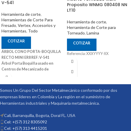
V-541
Proposito WNMG 080408 NN
LT10
Herramienta de corte
,
Herramientas de Corte Para
Herramienta de corte
,
Fresado
,
Vertex
,
Accesorios y
Herramienta de Corte para
Herramientas
,
Todo
Torneado
,
Lamina
COTIZAR
COTIZAR
ÁRBOL CONO PORTA-BOQUILLA
Referencia: XXXYYYY-XX
RECTO MINI ER8 REF: V-541
Árbol Porta Boquilla usado en
Centros de Mecanizado de
Diferentes Marcas
También Puede
Ser Utilizado en Fresadoras
Convencionales y Otras Maquinas
Somos Un Grupo Del Sector Metalmecánico conformado por dos
Convencionales
Ref: V-541 Medidas
empresas lideres en Colombia y La región en el suministro de
(DxL): 08X50 Código: 3001-290 Marca:
Herramientas industriales y Maquinaria metalmecánica.
Vertex
Cali, Barranquilla, Bogota, Doral FL. USA
Cel: +(57) 312 8305092
Cel: +(57) 313 4415201