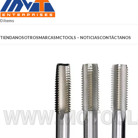
0
items
Browse Categories
TIENDA
NOSOTROS
MARCAS
MCTOOLS – NOTICIAS
CONTÁCTANOS