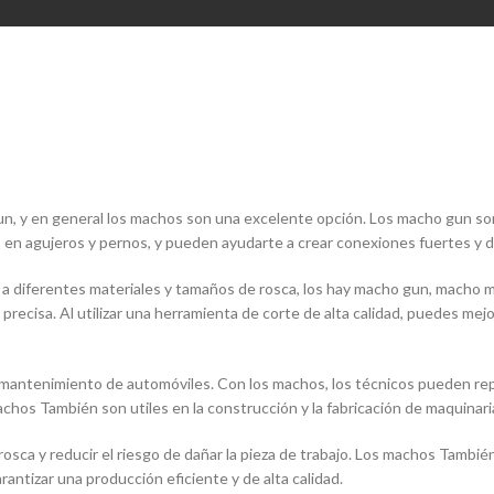
un, y en general los machos son una excelente opción. Los macho gun son
as en agujeros y pernos, y pueden ayudarte a crear conexiones fuertes y 
 diferentes materiales y tamaños de rosca, los hay macho gun, macho ma
ecisa. Al utilizar una herramienta de corte de alta calidad, puedes mejora
mantenimiento de automóviles. Con los machos, los técnicos pueden repar
achos También son utiles en la construcción y la fabricación de maquinari
 rosca y reducir el riesgo de dañar la pieza de trabajo. Los machos Tambié
ntizar una producción eficiente y de alta calidad.