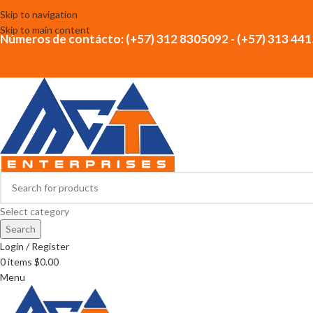
Skip to navigation
Skip to main content
Números de contácto: (+57) 312 8305092 - (+57) 313 44
Select category
Search
Login / Register
0
items
$
0.00
Menu