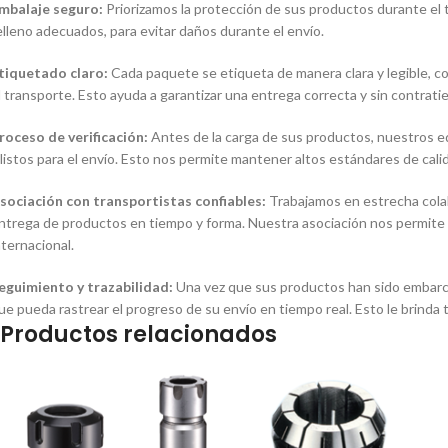
mbalaje seguro:
Priorizamos la protección de sus productos durante el t
elleno adecuados, para evitar daños durante el envío.
tiquetado claro:
Cada paquete se etiqueta de manera clara y legible, co
l transporte. Esto ayuda a garantizar una entrega correcta y sin contrat
roceso de verificación:
Antes de la carga de sus productos, nuestros e
 listos para el envío. Esto nos permite mantener altos estándares de cali
sociación con transportistas confiables:
Trabajamos en estrecha colab
ntrega de productos en tiempo y forma. Nuestra asociación nos permite s
nternacional.
eguimiento y trazabilidad:
Una vez que sus productos han sido embarca
ue pueda rastrear el progreso de su envío en tiempo real. Esto le brinda 
Productos relacionados