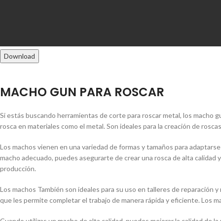
Download
MACHO GUN PARA ROSCAR
Si estás buscando herramientas de corte para roscar metal, los macho g
rosca en materiales como el metal. Son ideales para la creación de rosc
Los machos vienen en una variedad de formas y tamaños para adaptarse a
macho adecuado, puedes asegurarte de crear una rosca de alta calidad y pr
producción.
Los machos También son ideales para su uso en talleres de reparación y 
que les permite completar el trabajo de manera rápida y eficiente. Los m
Cuando utilizas un macho de alta calidad, puedes mejorar la calidad de la