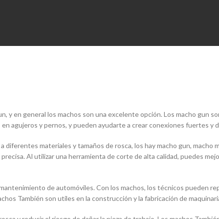
un, y en general los machos son una excelente opción. Los macho gun son
as en agujeros y pernos, y pueden ayudarte a crear conexiones fuertes y 
 diferentes materiales y tamaños de rosca, los hay macho gun, macho ma
ecisa. Al utilizar una herramienta de corte de alta calidad, puedes mejora
mantenimiento de automóviles. Con los machos, los técnicos pueden repar
achos También son utiles en la construcción y la fabricación de maquinari
 rosca y reducir el riesgo de dañar la pieza de trabajo. Los machos Tambié