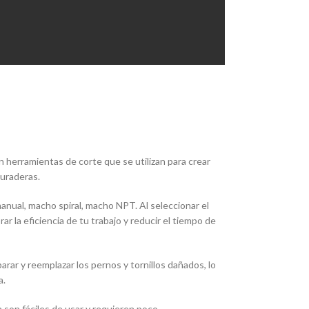
 herramientas de corte que se utilizan para crear
duraderas.
nual, macho spiral, macho NPT. Al seleccionar el
r la eficiencia de tu trabajo y reducir el tiempo de
ar y reemplazar los pernos y tornillos dañados, lo
a.
n son fáciles de usar y requieren poco