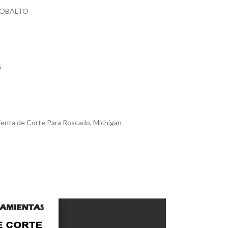
COBALTO
S
enta de Corte Para Roscado
,
Michigan