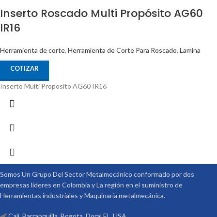
Inserto Roscado Multi Propósito AG60
IR16
Herramienta de corte
,
Herramienta de Corte Para Roscado
,
Lamina
COTIZAR
Inserto Multi Proposito AG60 IR16
Somos Un Grupo Del Sector Metalmecánico conformado por dos
empresas lideres en Colombia y La región en el suministro de
Herramientas industriales y Maquinaria metalmecánica.
Cali, Barranquilla, Bogota, Doral FL. USA