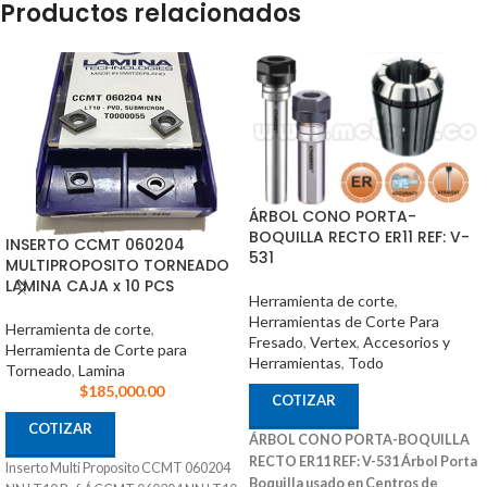
Productos relacionados
ÁRBOL CONO PORTA-
BOQUILLA RECTO ER11 REF: V-
INSERTO CCMT 060204
531
MULTIPROPOSITO TORNEADO
LAMINA CAJA x 10 PCS
Herramienta de corte
,
Herramientas de Corte Para
Herramienta de corte
,
Fresado
,
Vertex
,
Accesorios y
Herramienta de Corte para
Herramientas
,
Todo
Torneado
,
Lamina
$
185,000.00
COTIZAR
COTIZAR
ÁRBOL CONO PORTA-BOQUILLA
RECTO ER11 REF: V-531
Árbol Porta
Inserto Multi Proposito CCMT 060204
Boquilla usado en Centros de