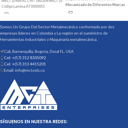
NN LT10 Ref:ÁCCMT 060204 NN LT10
Mecanizado de Diferentes Marcas
Código Lamina:ÁT0000055
También Puede Ser Utilizado en
Fresadoras Convencionales y Otras
Maquinas Convencionales
Ref: V-
Somos Un Grupo Del Sector Metalmecánico conformado por dos
531 Medidas (DxL): 16X100 Código:
empresas lideres en Colombia y La región en el suministro de
3007-311 Marca: Vertex
Herramientas industriales y Maquinaria metalmecánica.
Cali, Barranquilla, Bogota, Doral FL. USA
Cel: +(57) 312 8305092
Cel: +(57) 313 4415201
Email: info@mctools.co
SÍGUENOS EN NUESTRA REDES: