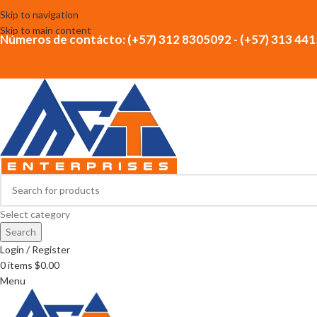
Skip to navigation
Skip to main content
Números de contácto: (+57) 312 8305092 - (+57) 313 44
Select category
Search
Login / Register
0
items
$
0.00
Menu