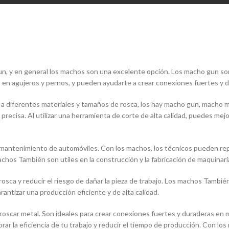
un, y en general los machos son una excelente opción. Los macho gun son
as en agujeros y pernos, y pueden ayudarte a crear conexiones fuertes y 
 diferentes materiales y tamaños de rosca, los hay macho gun, macho ma
ecisa. Al utilizar una herramienta de corte de alta calidad, puedes mejora
mantenimiento de automóviles. Con los machos, los técnicos pueden repar
achos También son utiles en la construcción y la fabricación de maquinari
 rosca y reducir el riesgo de dañar la pieza de trabajo. Los machos Tambié
ntizar una producción eficiente y de alta calidad.
oscar metal. Son ideales para crear conexiones fuertes y duraderas en m
orar la eficiencia de tu trabajo y reducir el tiempo de producción. Con l