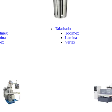
Taladrado
lmex
Toolmex
ina
Lamina
tex
Vertex