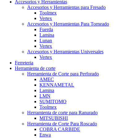
Accesorios y Herramientas
Accesorios y Herramientas para Fresado
Toolmex
Vertex
Accesorios y Herramientas Para Torneado
Fuerda
Lamina
Lunan
Vertex
Accesorios y Herramientas Universales
Vertex
Ferreteria
Herramienta de corte
Herramienta de Corte para Perforado
AMEC
KENNAMETAL
Lamina
LMN
SUMITOMO
Toolmex
Herramienta de corte para Ranurado
MITSUBISHI
Herramienta de Corte Para Roscado
COBRA CARBIDE
Enwa