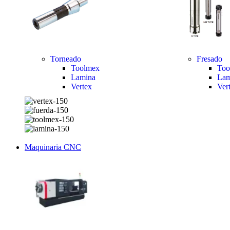
Torneado
Fresado
Toolmex
Too
Lamina
Lam
Vertex
Ver
Maquinaria CNC