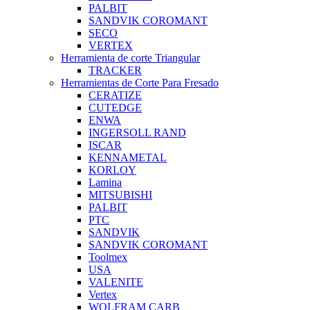
PALBIT
SANDVIK COROMANT
SECO
VERTEX
Herramienta de corte Triangular
TRACKER
Herramientas de Corte Para Fresado
CERATIZE
CUTEDGE
ENWA
INGERSOLL RAND
ISCAR
KENNAMETAL
KORLOY
Lamina
MITSUBISHI
PALBIT
PTC
SANDVIK
SANDVIK COROMANT
Toolmex
USA
VALENITE
Vertex
WOLFRAM CARB