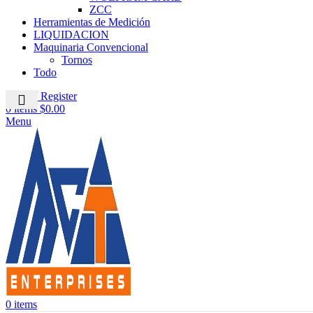
ZCC
Herramientas de Medición
LIQUIDACION
Maquinaria Convencional
Tornos
Todo
Login / Register
0
items
$
0.00
Menu
0
items