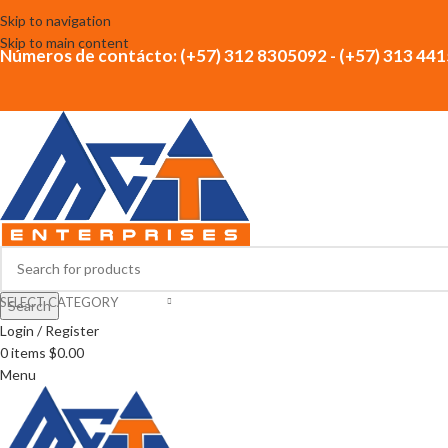
Skip to navigation
Skip to main content
Números de contácto: (+57) 312 8305092 - (+57) 313 44
SELECT CATEGORY
Search
Login / Register
0
items
$
0.00
Menu