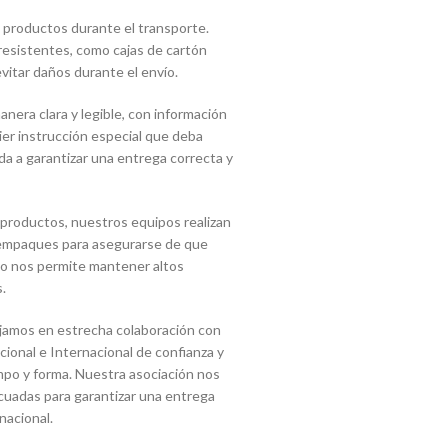
 productos durante el transporte.
 resistentes, como cajas de cartón
vitar daños durante el envío.
era clara y legible, con información
uier instrucción especial que deba
a a garantizar una entrega correcta y
 productos, nuestros equipos realizan
s empaques para asegurarse de que
sto nos permite mantener altos
.
jamos en estrecha colaboración con
onal e Internacional de confianza y
mpo y forma. Nuestra asociación nos
cuadas para garantizar una entrega
nacional.