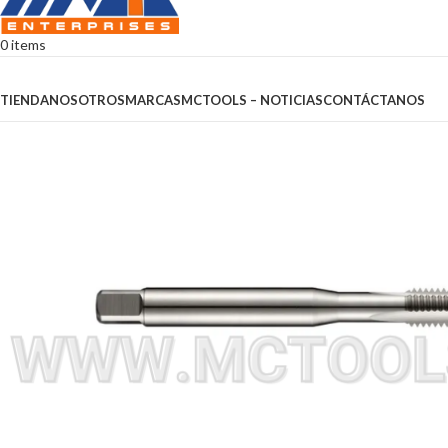
0
items
Browse Categories
TIENDA
NOSOTROS
MARCAS
MCTOOLS – NOTICIAS
CONTÁCTANOS