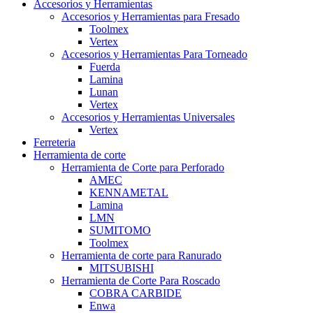
Accesorios y Herramientas
Accesorios y Herramientas para Fresado
Toolmex
Vertex
Accesorios y Herramientas Para Torneado
Fuerda
Lamina
Lunan
Vertex
Accesorios y Herramientas Universales
Vertex
Ferreteria
Herramienta de corte
Herramienta de Corte para Perforado
AMEC
KENNAMETAL
Lamina
LMN
SUMITOMO
Toolmex
Herramienta de corte para Ranurado
MITSUBISHI
Herramienta de Corte Para Roscado
COBRA CARBIDE
Enwa