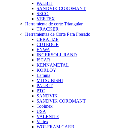
PALBIT
SANDVIK COROMANT
SECO
VERTEX
Herramienta de corte Triangular
TRACKER
Herramientas de Corte Para Fresado
CERATIZE
CUTEDGE
ENWA
INGERSOLL RAND
ISCAR
KENNAMETAL
KORLOY
Lamina
MITSUBISHI
PALBIT
PTC
SANDVIK
SANDVIK COROMANT
Toolmex
USA
VALENITE
Vertex
WOLFRAM CARB