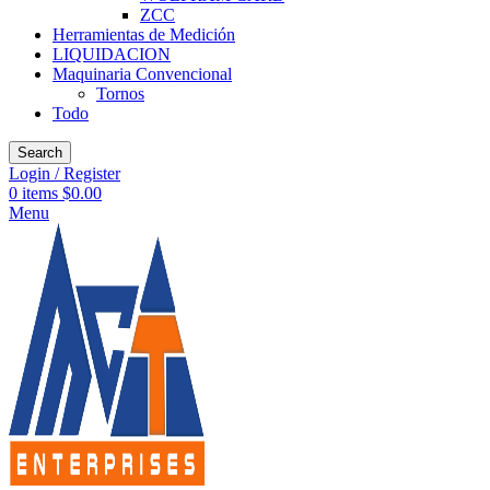
ZCC
Herramientas de Medición
LIQUIDACION
Maquinaria Convencional
Tornos
Todo
Search
Login / Register
0
items
$
0.00
Menu