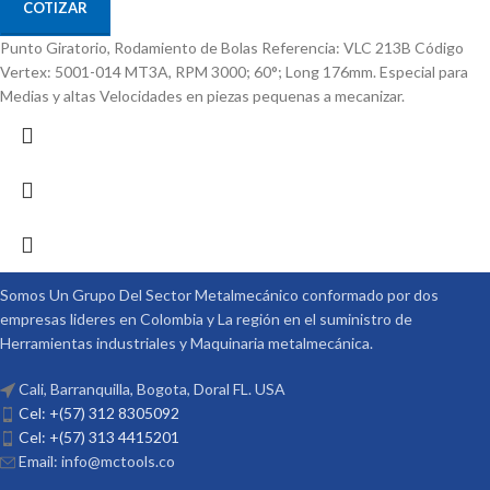
COTIZAR
Punto Giratorio, Rodamiento de Bolas Referencia: VLC 213B Código
Vertex: 5001-014 MT3A, RPM 3000; 60°; Long 176mm. Especial para
Medias y altas Velocidades en piezas pequenas a mecanizar.
Somos Un Grupo Del Sector Metalmecánico conformado por dos
empresas lideres en Colombia y La región en el suministro de
Herramientas industriales y Maquinaria metalmecánica.
Cali, Barranquilla, Bogota, Doral FL. USA
Cel: +(57) 312 8305092
Cel: +(57) 313 4415201
Email: info@mctools.co