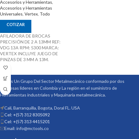
Accesorios y Herramientas
,
Accesorios y Herramientas
Universales
,
Vertex
,
Todo
COTIZAR
AFILADORA DE BROCAS
PRECISIÓN DE 2 A 13MM REF:
VDG 13A RPM: 5300 MARCA:
VERTEX INCLUYE JUEGO DE
PINZAS DE 3 MM A 13M.
Somos Un Grupo Del Sector Metalmecánico conformado por dos
empresas lideres en Colombia y La región en el suministro de
Herramientas industriales y Maquinaria metalmecánica.
Cali, Barranquilla, Bogota, Doral FL. USA
Cel: +(57) 312 8305092
Cel: +(57) 313 4415201
Email: info@mctools.co