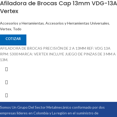
Afiladora de Brocas Cap 13mm VDG-13A
Vertex
Accesorios y Herramientas
,
Accesorios y Herramientas Universales
,
Vertex
,
Todo
COTIZAR
AFILADORA DE BROCAS PRECISIÓN DE 2 A 13MM REF: VDG 13A
RPM: 5300 MARCA: VERTEX INCLUYE JUEGO DE PINZAS DE 3 MM A
13M.
Somos Un Grupo Del Sector Metalmecánico conformado por dos
empresas lideres en Colombia y La región en el suministro de