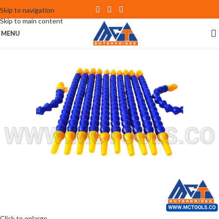
Skip to navigation
Skip to main content
MENU
Click to enlarge