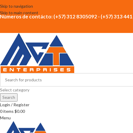
Skip to navigation
Skip to main content
Números de contácto: (+57) 312 8305092 - (+57) 313 44
Select category
Search
Login / Register
0
items
$
0.00
Menu