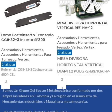
MESA DIVISORA HORIZONTAL
VERTICAL REF: HV-12
Lama Portainserto Tronzado
Accesorios y Herramientas
,
CGIH32-3 Inserto SP300
Accesorios y Herramientas para
Fresado
,
Vertex
,
Vertex
Accesorios y Herramientas
,
Cotizar
Accesorios y Herramientas Para
MESA DIVISORA
Torneado
,
Vertex
Cotizar
HORIZONTAL VERTICAL
Referencia: CGIH32-3 Código vertex:
DIAM 12 PULG
REFERENCIA: HV-
6004-031
12 CÓDIGO VERTEX: 1001-004
ACCESORIOS
MARCA: VERTEX
OPCIONALES:
CONTRA PUNTÁ
Somos Un Grupo Del Sector Metalmecánico conformado por dos
REF: TS-3 PLATOS DIVISORES REF:
empresas lideres en Colombia y La región en el suministro de
DP-3
Herramientas industriales y Maquinaria metalmecánica.
Cali, Barranquilla, Bogota, Doral FL. USA