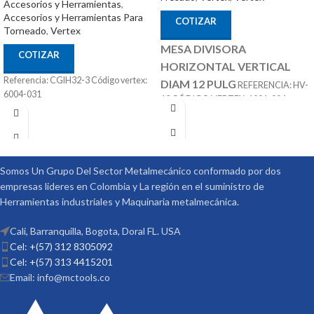
Accesorios y Herramientas
,
Accesorios y Herramientas Para
COTIZAR
Torneado
,
Vertex
MESA DIVISORA
COTIZAR
HORIZONTAL VERTICAL
Referencia: CGIH32-3 Código vertex:
DIAM 12 PULG
REFERENCIA: HV-
6004-031
12 CÓDIGO VERTEX: 1001-004
ACCESORIOS
MARCA: VERTEX
OPCIONALES:
CONTRA PUNTÁ
REF: TS-3 PLATOS DIVISORES REF:
DP-3
Somos Un Grupo Del Sector Metalmecánico conformado por dos
empresas lideres en Colombia y La región en el suministro de
Herramientas industriales y Maquinaria metalmecánica.
Cali, Barranquilla, Bogota, Doral FL. USA
Cel: +(57) 312 8305092
Cel: +(57) 313 4415201
Email: info@mctools.co