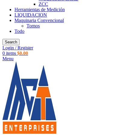
ZCC
Herramientas de Medición
LIQUIDACION
Maquinaria Convencional
Tornos
Todo
Search
Login / Register
0
items
$
0.00
Menu