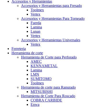
Accesorios y Herramientas
Accesorios y Herramientas para Fresado
Toolmex
Vertex
Accesorios y Herramientas Para Torneado
Fuerda
Lamina
Lunan
Vertex
Accesorios y Herramientas Universales
Vertex
Ferreteria
Herramienta de corte
Herramienta de Corte para Perforado
AMEC
KENNAMETAL
Lamina
LMN
SUMITOMO
Toolmex
Herramienta de corte para Ranurado
MITSUBISHI
Herramienta de Corte Para Roscado
COBRA CARBIDE
Enwa