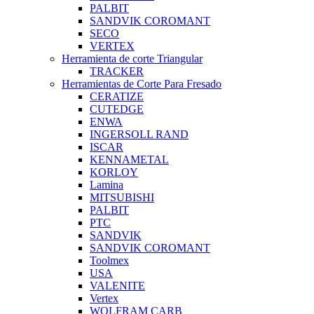
PALBIT
SANDVIK COROMANT
SECO
VERTEX
Herramienta de corte Triangular
TRACKER
Herramientas de Corte Para Fresado
CERATIZE
CUTEDGE
ENWA
INGERSOLL RAND
ISCAR
KENNAMETAL
KORLOY
Lamina
MITSUBISHI
PALBIT
PTC
SANDVIK
SANDVIK COROMANT
Toolmex
USA
VALENITE
Vertex
WOLFRAM CARB