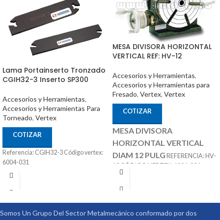
MESA DIVISORA HORIZONTAL
VERTICAL REF: HV-12
Lama Portainserto Tronzado
Accesorios y Herramientas
,
CGIH32-3 Inserto SP300
Accesorios y Herramientas para
Fresado
,
Vertex
,
Vertex
Accesorios y Herramientas
,
Accesorios y Herramientas Para
COTIZAR
Torneado
,
Vertex
MESA DIVISORA
COTIZAR
HORIZONTAL VERTICAL
Referencia: CGIH32-3 Código vertex:
DIAM 12 PULG
REFERENCIA: HV-
6004-031
12 CÓDIGO VERTEX: 1001-004
ACCESORIOS
MARCA: VERTEX
OPCIONALES:
CONTRA PUNTÁ
REF: TS-3 PLATOS DIVISORES REF:
DP-3
Somos Un Grupo Del Sector Metalmecánico conformado por dos