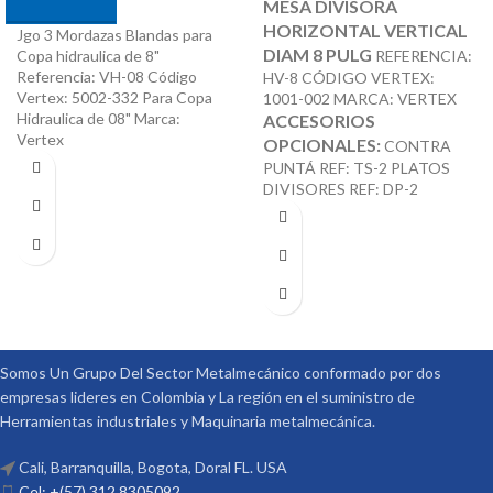
MESA DIVISORA
HORIZONTAL VERTICAL
Jgo 3 Mordazas Blandas para
DIAM 8 PULG
REFERENCIA:
Copa hidraulica de 8"
Referencia: VH-08 Código
HV-8 CÓDIGO VERTEX:
Vertex: 5002-332 Para Copa
1001-002 MARCA: VERTEX
Hidraulica de 08" Marca:
ACCESORIOS
Vertex
OPCIONALES:
CONTRA
PUNTÁ REF: TS-2 PLATOS
DIVISORES REF: DP-2
Somos Un Grupo Del Sector Metalmecánico conformado por dos
empresas lideres en Colombia y La región en el suministro de
Herramientas industriales y Maquinaria metalmecánica.
Cali, Barranquilla, Bogota, Doral FL. USA
Cel: +(57) 312 8305092