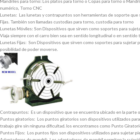
Mandriles para torno: Los platos para torno o Copas para torno o Mandrile
numérico, Torno CNC
Lunetas: Las lunetas y contrapuntos son herramientas de soporte que se 
Fijas. También son llamadas custodias para torno, custodia para torno
Lunetas Móviles: Son Dispositivos que sirven como soportes para sujetar 
Viaja siempre con el carro bien sea en sentido longitudinal o en sentido 
Lunetas Fijas: Son Dispositivos que sirven como soportes para sujetar pi
posibilidad de poder moverse.
Contrapuntos: Es un dispositivo que se encuentra ubicado en la parte opue
Puntos giratorios: Los puntos giratorios son dispositivos utilizados para
trabajo gire sin ninguna dificultad. los encontramos como Punto Giratorio
Puntos Fijos: Los puntos fijos son dispositivos utilizados para sujetar pi
Adaptadores de mandril: Los adaptadores de mandril permiten la sujeción