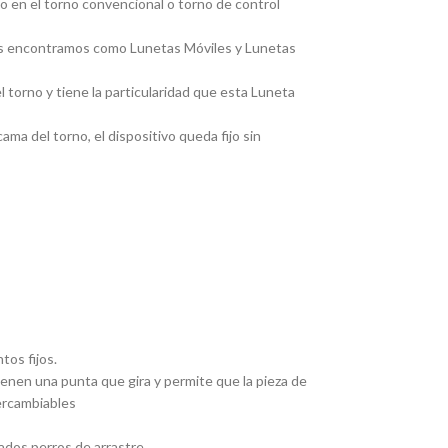
jo en el torno convencional o torno de control
, las encontramos como Lunetas Móviles y Lunetas
 torno y tiene la particularidad que esta Luneta
ma del torno, el dispositivo queda fijo sin
tos fijos.
Tienen una punta que gira y permite que la pieza de
tercambiables
ados perros de arrastre.