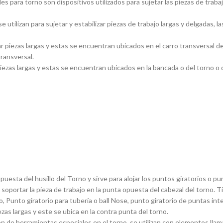
s para torno son dispositivos utilizados para sujetar las piezas de traba
utilizan para sujetar y estabilizar piezas de trabajo largas y delgadas
piezas largas y estas se encuentran ubicados en el carro transversal del
transversal.
ezas largas y estas se encuentran ubicados en la bancada o del torno o ca
sta del husillo del Torno y sirve para alojar los puntos giratorios o pun
 soportar la pieza de trabajo en la punta opuesta del cabezal del torno. 
, Punto giratorio para tuberí­a o ball Nose, punto giratorio de puntas in
ezas largas y este se ubica en la contra punta del torno.
 de herramientas especiales en el torno, se utilizan con elementos llam