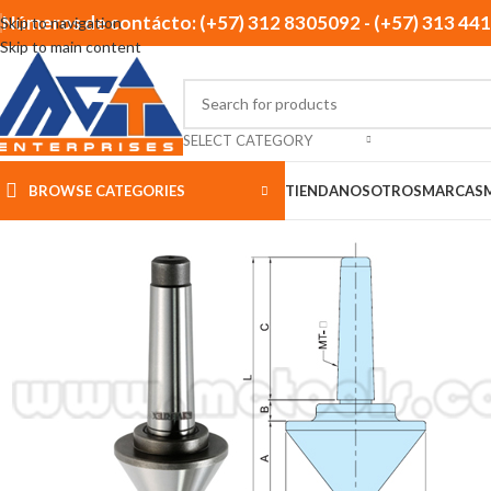
Números de contácto: (+57) 312 8305092 - (+57) 313 44
Skip to navigation
Skip to main content
SELECT CATEGORY
BROWSE CATEGORIES
TIENDA
NOSOTROS
MARCAS