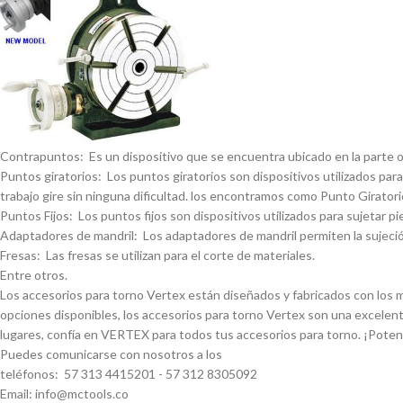
Contrapuntos: Es un dispositivo que se encuentra ubicado en la parte opue
Puntos giratorios: Los puntos giratorios son dispositivos utilizados para
trabajo gire sin ninguna dificultad. los encontramos como Punto Giratorio
Puntos Fijos: Los puntos fijos son dispositivos utilizados para sujetar pi
Adaptadores de mandril: Los adaptadores de mandril permiten la sujeción
Fresas: Las fresas se utilizan para el corte de materiales.
Entre otros.
Los accesorios para torno Vertex están diseñados y fabricados con los má
opciones disponibles, los accesorios para torno Vertex son una excelent
lugares, confí­a en VERTEX para todos tus accesorios para torno. ¡Pote
Puedes comunicarse con nosotros a los
teléfonos: 57 313 4415201 - 57 312 8305092
Email: info@mctools.co