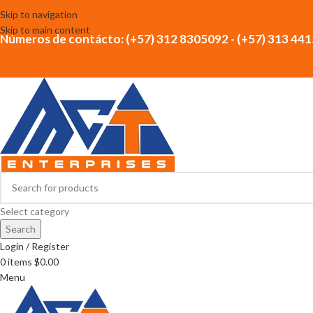
Skip to navigation
Skip to main content
Números de contácto: (+57) 312 8305092 - (+57) 313 44
Select category
Search
Login / Register
0
items
$
0.00
Menu