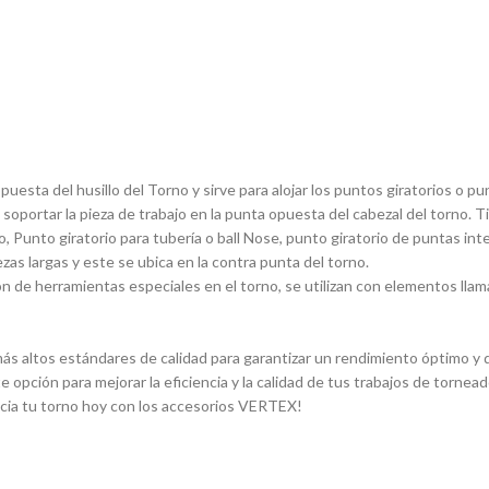
sta del husillo del Torno y sirve para alojar los puntos giratorios o pun
 soportar la pieza de trabajo en la punta opuesta del cabezal del torno. 
, Punto giratorio para tuberí­a o ball Nose, punto giratorio de puntas in
ezas largas y este se ubica en la contra punta del torno.
 de herramientas especiales en el torno, se utilizan con elementos llam
s altos estándares de calidad para garantizar un rendimiento óptimo y du
e opción para mejorar la eficiencia y la calidad de tus trabajos de torn
ncia tu torno hoy con los accesorios VERTEX!