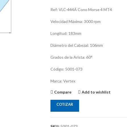
Ref: VLC-444Á Cono Morse 4 MT4
Velocidad Máxima: 3000 rpm
Longitud: 183mm
Diámetro del Cabezal: 106mm
Grados de la Arista: 60°
Código: 5001-073
Marca: Vertex
Compare
Add to wishlist
COTIZAR
SKU:
5001-073