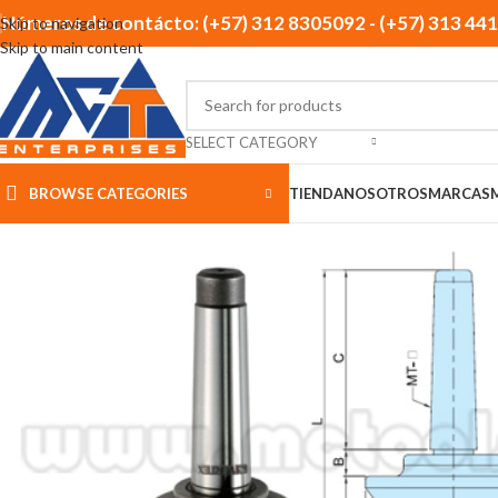
Números de contácto: (+57) 312 8305092 - (+57) 313 44
Skip to navigation
Skip to main content
SELECT CATEGORY
BROWSE CATEGORIES
TIENDA
NOSOTROS
MARCAS