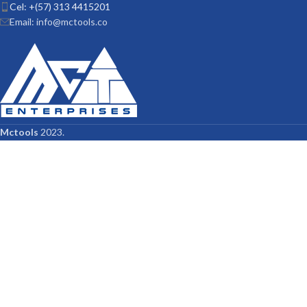
Cel: +(57) 313 4415201
Email: info@mctools.co
Mctools
2023.