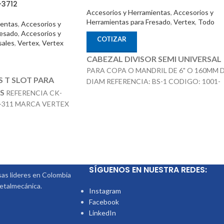
-3712
Accesorios y Herramientas
,
Accesorios y
Herramientas para Fresado
,
Vertex
,
Todo
ientas
,
Accesorios y
resado
,
Accesorios y
COTIZAR
sales
,
Vertex
,
Vertex
CABEZAL DIVISOR SEMI UNIVERSAL
PARA COPA O MANDRIL DE 6" O 160MM 
S T SLOT PARA
DIAM REFERENCIA: BS-1 CODIGO: 1001-
S
Nota
: Incluye
REFERENCIA CK-
051 MARCA: VERTEX
-311 MARCA VERTEX
Contra Punta, Discos Divisores.
La Copa
PIEZAS IDEAL PARA
Mandril o Plato es un Producto Adiciona
EQUEí‘AS O MEDIANAS
que no esta incluido en el Precio
LIVIANO SUJECIÓN
FRESADORA -
SÍGUENOS EN NUESTRA REDES:
s lideres en Colombia
metalmecánica.
Instagram
Facebook
LinkedIn