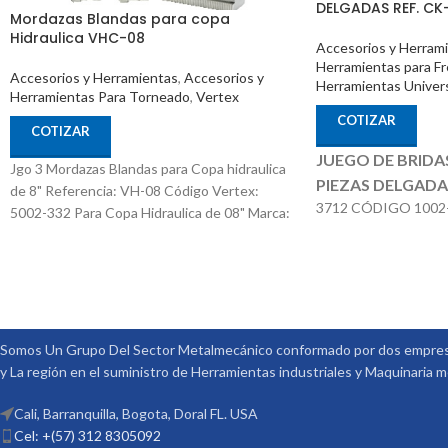
DELGADAS REF. CK
Mordazas Blandas para copa
Hidraulica VHC-08
Accesorios y Herram
Herramientas para F
Accesorios y Herramientas
,
Accesorios y
Herramientas Univer
Herramientas Para Torneado
,
Vertex
COTIZAR
COTIZAR
JUEGO DE BRIDA
Jgo 3 Mordazas Blandas para Copa hidraulica
PIEZAS DELGADA
de 8" Referencia: VH-08 Código Vertex:
3712 CÓDIGO 1002
5002-332 Para Copa Hidraulica de 08" Marca:
SE COMPONE DE 4 
Vertex
SUJETAR PIEZAS P
CON MECANIZADO 
RÁPIDA TALADRO- 
EROSIONADORA
Somos Un Grupo Del Sector Metalmecánico conformado por dos empresa
y La región en el suministro de Herramientas industriales y Maquinaria 
Cali, Barranquilla, Bogota, Doral FL. USA
Cel: +(57) 312 8305092