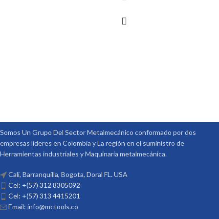
Somos Un Grupo Del Sector Metalmecánico conformado por dos
empresas lideres en Colombia y La región en el suministro de
Herramientas industriales y Maquinaria metalmecánica.
Cali, Barranquilla, Bogota, Doral FL. USA
Cel: +(57) 312 8305092
Cel: +(57) 313 4415201
Email: info@mctools.co