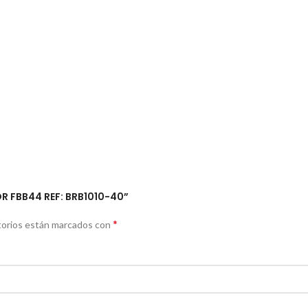
R FBB44 REF: BRB1010-40”
*
torios están marcados con