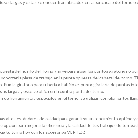
ezas largas y estas se encuentran ubicados en la bancada o del torno o ca
sta del husillo del Torno y sirve para alojar los puntos giratorios o pun
 soportar la pieza de trabajo en la punta opuesta del cabezal del torno. 
, Punto giratorio para tuberí­a o ball Nose, punto giratorio de puntas in
ezas largas y este se ubica en la contra punta del torno.
 de herramientas especiales en el torno, se utilizan con elementos llam
s altos estándares de calidad para garantizar un rendimiento óptimo y du
e opción para mejorar la eficiencia y la calidad de tus trabajos de torn
ncia tu torno hoy con los accesorios VERTEX!