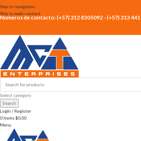
Skip to navigation
Skip to main content
Números de contácto: (+57) 312 8305092 - (+57) 313 44
Select category
Search
Login / Register
0
items
$
0.00
Menu