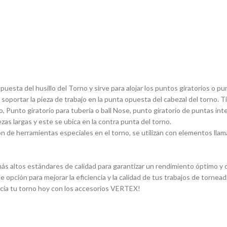
sta del husillo del Torno y sirve para alojar los puntos giratorios o pun
 soportar la pieza de trabajo en la punta opuesta del cabezal del torno. 
, Punto giratorio para tuberí­a o ball Nose, punto giratorio de puntas in
ezas largas y este se ubica en la contra punta del torno.
 de herramientas especiales en el torno, se utilizan con elementos llam
s altos estándares de calidad para garantizar un rendimiento óptimo y du
e opción para mejorar la eficiencia y la calidad de tus trabajos de torn
ncia tu torno hoy con los accesorios VERTEX!