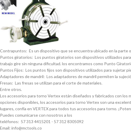
Contrapuntos: Es un dispositivo que se encuentra ubicado en la parte opue
Puntos giratorios: Los puntos giratorios son dispositivos utilizados para
trabajo gire sin ninguna dificultad. los encontramos como Punto Giratorio
Puntos Fijos: Los puntos fijos son dispositivos utilizados para sujetar pi
Adaptadores de mandril: Los adaptadores de mandril permiten la sujeción
Fresas: Las fresas se utilizan para el corte de materiales.
Entre otros.
Los accesorios para torno Vertex están diseñados y fabricados con los má
opciones disponibles, los accesorios para torno Vertex son una excelent
lugares, confí­a en VERTEX para todos tus accesorios para torno. ¡Pote
Puedes comunicarse con nosotros a los
teléfonos: 57 313 4415201 - 57 312 8305092
Email: info@mctools.co