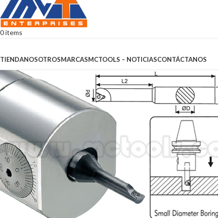
0
items
Browse Categories
TIENDA
NOSOTROS
MARCAS
MCTOOLS – NOTICIAS
CONTÁCTANOS