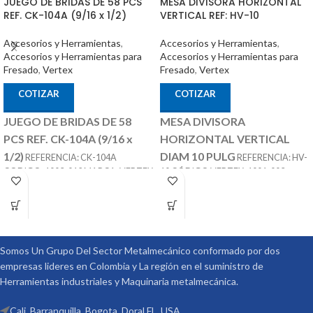
JUEGO DE BRIDAS DE 58 PCS
MESA DIVISORA HORIZONTAL
REF. CK-104A (9/16 x 1/2)
VERTICAL REF: HV-10
Accesorios y Herramientas
,
Accesorios y Herramientas
,
Accesorios y Herramientas para
Accesorios y Herramientas para
Fresado
,
Vertex
Fresado
,
Vertex
COTIZAR
COTIZAR
JUEGO DE BRIDAS DE 58
MESA DIVISORA
PCS REF. CK-104A (9/16 x
HORIZONTAL VERTICAL
1/2)
DIAM 10 PULG
REFERENCIA: CK-104A
REFERENCIA: HV-
CODIGO: 1003-012 MARCA: VERTEX
10 CÓDIGO VERTEX: 1001-003
SE COMPONES DE 58 PIEZAS T SLOT
ACCESORIOS
MARCA: VERTEX
DE 9/16 TORNILLO DE 1/2
OPCIONALES:
CONTRA PUNTÁ
REF: TS-3 PLATOS DIVISORES REF:
DP-3
Somos Un Grupo Del Sector Metalmecánico conformado por dos
empresas lideres en Colombia y La región en el suministro de
Herramientas industriales y Maquinaria metalmecánica.
Cali, Barranquilla, Bogota, Doral FL. USA