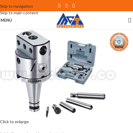
Skip to navigation
Skip to main content
MENU
Click to enlarge