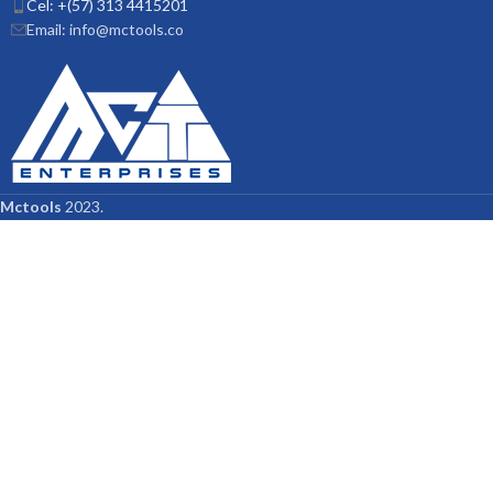
Cel: +(57) 313 4415201
Email: info@mctools.co
Mctools
2023.