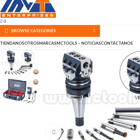
0
BROWSE CATEGORIES
TIENDA
NOSOTROS
MARCAS
MCTOOLS – NOTICIAS
CONTÁCTANOS
Click to enlarge