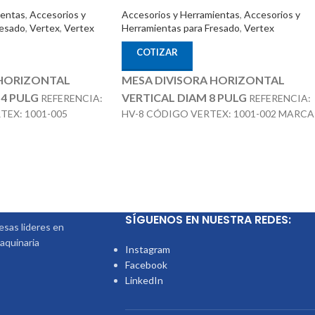
ientas
,
Accesorios y
Accesorios y Herramientas
,
Accesorios y
resado
,
Vertex
,
Vertex
Herramientas para Fresado
,
Vertex
COTIZAR
 HORIZONTAL
MESA DIVISORA HORIZONTAL
14 PULG
VERTICAL DIAM 8 PULG
REFERENCIA:
REFERENCIA:
TEX: 1001-005
HV-8 CÓDIGO VERTEX: 1001-002 MARCA
CCESORIOS
ACCESORIOS OPCIONALES:
VERTEX
CONTRA PUNTÁ REF: TS-2 PLATOS
TRA PUNTÁ REF: TS-
DIVISORES REF: DP-2
S REF: DP-3
SÍGUENOS EN NUESTRA REDES:
sas lideres en
aquinaria
Instagram
Facebook
LinkedIn