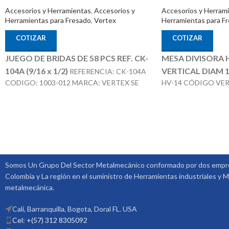
Accesorios y Herramientas
,
Accesorios y
Accesorios y Herram
Herramientas para Fresado
,
Vertex
Herramientas para F
COTIZAR
COTIZAR
JUEGO DE BRIDAS DE 58 PCS REF. CK-
MESA DIVISORA
104A (9/16 x 1/2)
VERTICAL DIAM 
REFERENCIA: CK-104A
CODIGO: 1003-012 MARCA: VERTEX SE
HV-14 CÓDIGO VER
COMPONES DE 58 PIEZAS T SLOT DE 9/16
A
MARCA: VERTEX
TORNILLO DE 1/2
OPCIONALES:
CON
4 PLATOS DIVISORE
Somos Un Grupo Del Sector Metalmecánico conformado por dos empre
Colombia y La región en el suministro de Herramientas industriales y M
metalmecánica.
Cali, Barranquilla, Bogota, Doral FL. USA
Cel: +(57) 312 8305092