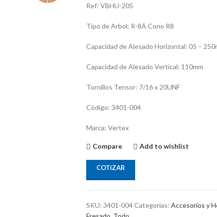
Ref: VBHU-205
Tipo de Arbol: R-8Á Cono R8
Capacidad de Alesado Horizontal: 05 – 25
Capacidad de Alesado Vertical: 110mm
Tornillos Tensor: 7/16 x 20UNF
Código: 3401-004
Marca: Vertex
Compare
Add to wishlist
COTIZAR
SKU:
3401-004
Categorías:
Accesorios y H
Fresado
,
Todo