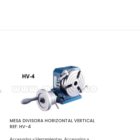
MESA DIVISORA HORIZONTAL VERTICAL
REF: HV-4
JUEGO DE BRIDA
103Á (7/16 x 3/
Accesorios y Herramientas
,
Accesorios y