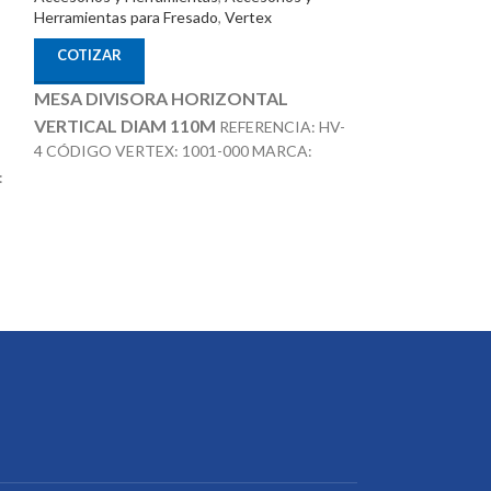
Herramientas para Fresado
,
Vertex
Accesorios y Her
Herramientas par
COTIZAR
COTIZAR
MESA DIVISORA HORIZONTAL
JUEGO DE BRID
VERTICAL DIAM 110M
REFERENCIA: HV-
103Á (7/16 x 3/
4 CÓDIGO VERTEX: 1001-000 MARCA:
ACCESORIOS OPCIONALES:
CODIGO: 1003-0
:
VERTEX
COMPONES DE 58
CONTRA PUNTÁ REF: TS-1 PLATOS
TORNILLO DE 3/
DIVISORES REF: DP-1