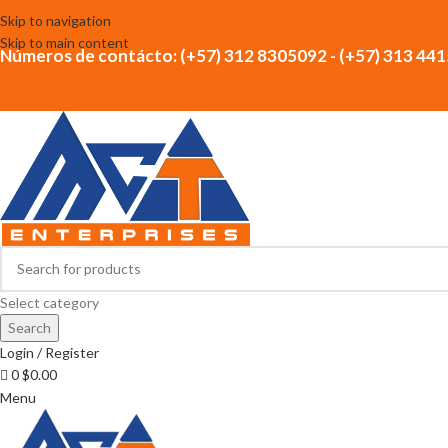
Skip to navigation
Skip to main content
Números de contácto: (+57) 312 8305092 - (+57) 313 44
Select category
Search
Login / Register
0
$
0.00
Menu