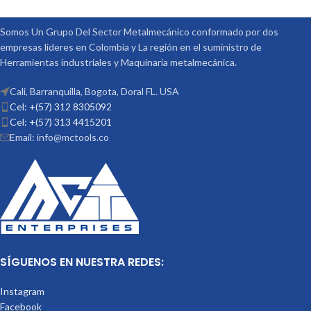
REF: TS-3 PLATOS DIVISORES REF:
DP-3
Somos Un Grupo Del Sector Metalmecánico conformado por dos
empresas lideres en Colombia y La región en el suministro de
Herramientas industriales y Maquinaria metalmecánica.
Cali, Barranquilla, Bogota, Doral FL. USA
Cel: +(57) 312 8305092
Cel: +(57) 313 4415201
Email: info@mctools.co
SÍGUENOS EN NUESTRA REDES:
Instagram
Facebook