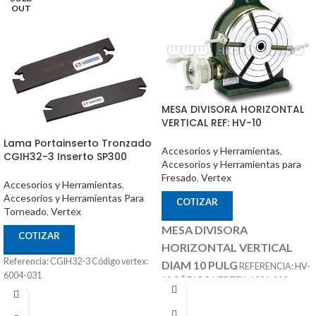
OUT
MESA DIVISORA HORIZONTAL
VERTICAL REF: HV-10
Lama Portainserto Tronzado
Accesorios y Herramientas
,
CGIH32-3 Inserto SP300
Accesorios y Herramientas para
Fresado
,
Vertex
Accesorios y Herramientas
,
Accesorios y Herramientas Para
COTIZAR
Torneado
,
Vertex
MESA DIVISORA
COTIZAR
HORIZONTAL VERTICAL
Referencia: CGIH32-3 Código vertex:
DIAM 10 PULG
REFERENCIA: HV-
6004-031
10 CÓDIGO VERTEX: 1001-003
ACCESORIOS
MARCA: VERTEX
OPCIONALES:
CONTRA PUNTÁ