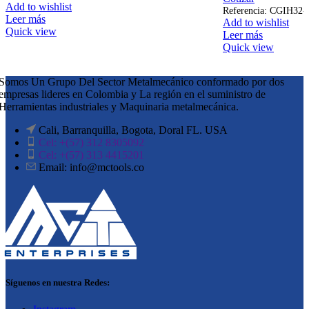
Add to wishlist
Referencia: CGIH32-3
Leer más
Add to wishlist
Quick view
Leer más
Quick view
Somos Un Grupo Del Sector Metalmecánico conformado por dos
empresas lideres en Colombia y La región en el suministro de
Herramientas industriales y Maquinaria metalmecánica.
Cali, Barranquilla, Bogota, Doral FL. USA
Cel: +(57) 312 8305092
Cel: +(57) 313 4415201
Email: info@mctools.co
Síguenos en nuestra Redes: