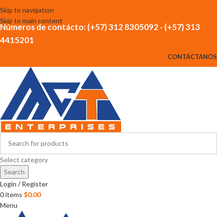
Skip to navigation
Skip to main content
Números de contácto: (+57) 312 8305092 - (+57) 313
4415201
CONTÁCTANOS
Select category
Search
Login / Register
0
items
$
0.00
Menu