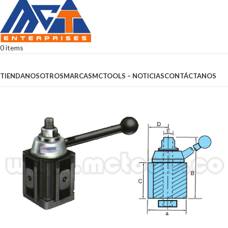
0
items
Browse Categories
TIENDA
NOSOTROS
MARCAS
MCTOOLS – NOTICIAS
CONTÁCTANOS