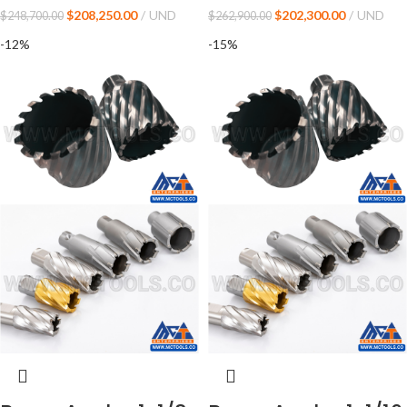
$
208,250.00
UND
$
202,300.00
UND
$
248,700.00
$
262,900.00
-12%
-15%