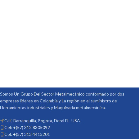
Somos Un Grupo Del Sector Metalmecánico conformado por dos
empresas lideres en Colombia y La región en el suministro de
Herramientas industriales y Maquinaria metalmecánica.
Cali, Barranquilla, Bogota, Doral FL. USA
Cel: +(57) 312 8305092
Cel: +(57) 313 4415201