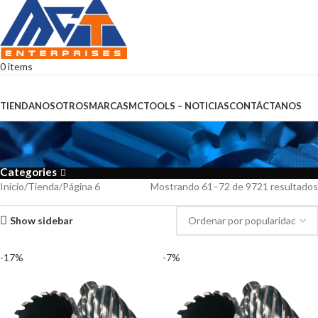
0
items
Browse Categories
TIENDA
NOSOTROS
MARCAS
MCTOOLS – NOTICIAS
CONTÁCTANOS
Tienda
Categories
Inicio
Tienda
Página 6
Mostrando 61–72 de 9721 resultados
Show sidebar
-17%
-7%