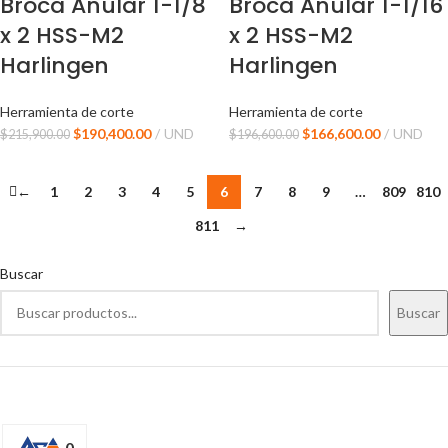
Broca Anular 1-1/8
Broca Anular 1-1/16
x 2 HSS-M2
x 2 HSS-M2
Harlingen
Harlingen
Herramienta de corte
Herramienta de corte
$
190,400.00
UND
$
166,600.00
UND
$
215,900.00
$
196,600.00
←
1
2
3
4
5
6
7
8
9
…
809
810
811
→
Buscar
Buscar
0