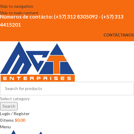
Skip to navigation
Skip to main content
Números de contácto: (+57) 312 8305092 - (+57) 313
4415201
CONTÁCTANOS
Select category
Search
Login / Register
0
items
$
0.00
Menu