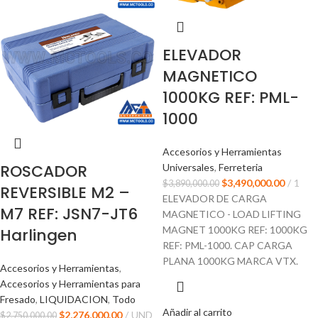
ELEVADOR
MAGNETICO
1000KG REF: PML-
1000
Accesorios y Herramientas
ROSCADOR
Universales
,
Ferreteria
$
3,490,000.00
1
$
3,890,000.00
REVERSIBLE M2 –
ELEVADOR DE CARGA
M7 REF: JSN7-JT6
MAGNETICO - LOAD LIFTING
MAGNET 1000KG REF: 1000KG
Harlingen
REF: PML-1000. CAP CARGA
PLANA 1000KG MARCA VTX.
Accesorios y Herramientas
,
Accesorios y Herramientas para
Fresado
,
LIQUIDACION
,
Todo
Añadir al carrito
$
2,276,000.00
UND
$
2,750,000.00