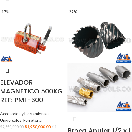
-17%
-29%
ELEVADOR
MAGNETICO 500KG
REF: PML-600
Accesorios y Herramientas
Universales
,
Ferreteria
$
1,950,000.00
1
$
2,350,000.00
Broca Anular 1/2 x 1