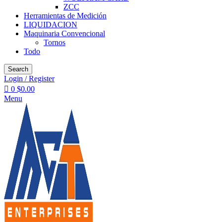
ZCC
Herramientas de Medición
LIQUIDACION
Maquinaria Convencional
Tornos
Todo
Search
Login / Register
0
$
0.00
Menu