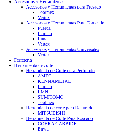
Accesorios y Herramientas
Accesorios y Herramientas para Fresado
Toolmex
Vertex
Accesorios y Herramientas Para Torneado
Fuerda
Lamina
Lunan
Vertex
Accesorios y Herramientas Universales
Vertex
Ferreteria
Herramienta de corte
Herramienta de Corte para Perforado
AMEC
KENNAMETAL
Lamina
LMN
SUMITOMO
Toolmex
Herramienta de corte para Ranurado
MITSUBISHI
Herramienta de Corte Para Roscado
COBRA CARBIDE
Enwa