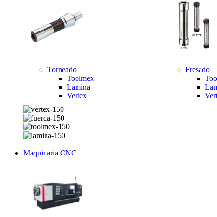
Torneado
Fresado
Toolmex
Too
Lamina
Lam
Vertex
Ver
Maquinaria CNC