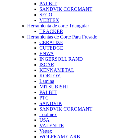
PALBIT
SANDVIK COROMANT
SECO
VERTEX
Herramienta de corte Triangular
TRACKER
Herramientas de Corte Para Fresado
CERATIZE
CUTEDGE
ENWA
INGERSOLL RAND
ISCAR
KENNAMETAL
KORLOY
Lamina
MITSUBISHI
PALBIT
PTC
SANDVIK
SANDVIK COROMANT
Toolmex
USA
VALENITE
Vertex
WOLFRAM CARB