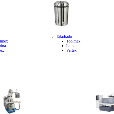
Taladrado
lmex
Toolmex
ina
Lamina
tex
Vertex