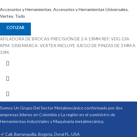
Accesorios y Herramientas
,
Accesorios y Herramientas Universales
,
Vertex
,
Todo
COTIZAR
AFILADORA DE BROCAS PRECISIÓN DE 2 A 13MM REF: VDG 13A
RPM: 5300 MARCA: VERTEX INCLUYE JUEGO DE PINZAS DE 3 MM A
13M.
Somos Un Grupo Del Sector Metalmecánico conformado por dos
empresas lideres en Colombia y La región en el suministro de
Herramientas industriales y Maquinaria metalmecánica.
Cali, Barranquilla, Bogota, Doral FL. USA