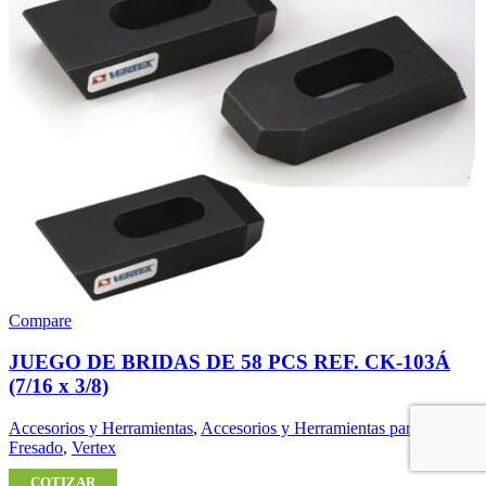
Compare
JUEGO DE BRIDAS DE 58 PCS REF. CK-103Á
(7/16 x 3/8)
Accesorios y Herramientas
,
Accesorios y Herramientas para
Fresado
,
Vertex
COTIZAR