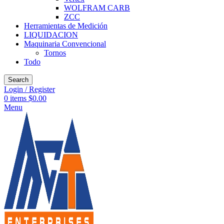
WOLFRAM CARB
ZCC
Herramientas de Medición
LIQUIDACION
Maquinaria Convencional
Tornos
Todo
Search
Login / Register
0
items
$
0.00
Menu