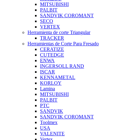
MITSUBISHI
PALBIT
SANDVIK COROMANT
SECO
VERTEX
Herramienta de corte Triangular
TRACKER
Herramientas de Corte Para Fresado
CERATIZE
CUTEDGE
ENWA
INGERSOLL RAND
ISCAR
KENNAMETAL
KORLOY
Lamina
MITSUBISHI
PALBIT
PTC
SANDVIK
SANDVIK COROMANT
Toolmex
USA
VALENITE
Vertex