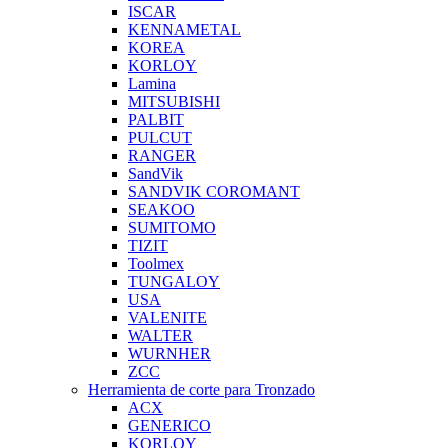
ISCAR
KENNAMETAL
KOREA
KORLOY
Lamina
MITSUBISHI
PALBIT
PULCUT
RANGER
SandVik
SANDVIK COROMANT
SEAKOO
SUMITOMO
TIZIT
Toolmex
TUNGALOY
USA
VALENITE
WALTER
WURNHER
ZCC
Herramienta de corte para Tronzado
ACX
GENERICO
KORLOY