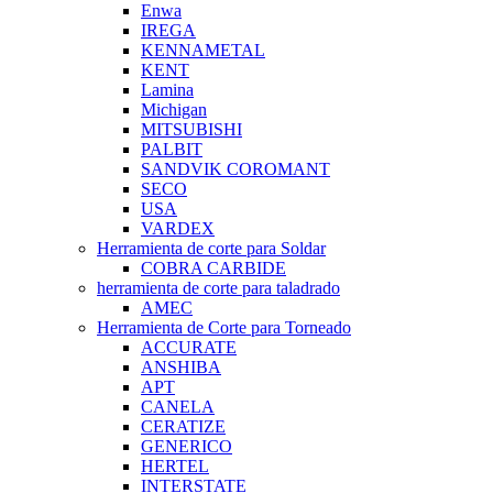
Enwa
IREGA
KENNAMETAL
KENT
Lamina
Michigan
MITSUBISHI
PALBIT
SANDVIK COROMANT
SECO
USA
VARDEX
Herramienta de corte para Soldar
COBRA CARBIDE
herramienta de corte para taladrado
AMEC
Herramienta de Corte para Torneado
ACCURATE
ANSHIBA
APT
CANELA
CERATIZE
GENERICO
HERTEL
INTERSTATE